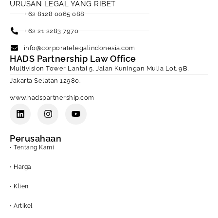
URUSAN LEGAL YANG RIBET
+ 62 8128 0065 088
+ 62 21 2283 7970
info@corporatelegalindonesia.com
HADS Partnership Law Office
Multivision Tower Lantai 5, Jalan Kuningan Mulia Lot. 9B,
Jakarta Selatan 12980.
www.hadspartnership.com
Perusahaan
• Tentang Kami
• Harga
• Klien
• Artikel