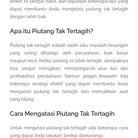
artikel ini sampai habis, dan dapatkan beberapa tips yang
dapat membantu Anda mengelola piutang tak tertagih
dengan lebih baik.
Apa itu Piutang Tak Tertagih?
Piutang tak tertagih adalah salah satu masalah keuangan
yang sering dihadapi oleh perusahaan, baik besar
maupun kecil. Ketika piutang ini tidak tertagih, dampaknya
bisa sangat merugikan, mempengaruhi arus kas dan
profitabilitas perusahaan. Namun, jangan khawatir! Ada
beberapa strategi efektif yang dapat membantu Anda
mengatasi piutang tak tertagih dan memulihkan aset
yang hilang.
Cara Mengatasi Piutang Tak Tertagih
Untuk mengatasi piutang tak tertagih ada beberapa cara
yang dapat Anda lakukan, berikut diantaranya: