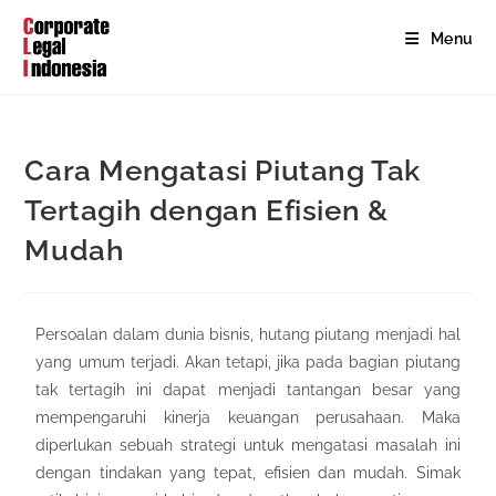
Menu
Cara Mengatasi Piutang Tak
Tertagih dengan Efisien &
Mudah
Persoalan dalam dunia bisnis, hutang piutang menjadi hal
yang umum terjadi. Akan tetapi, jika pada bagian piutang
tak tertagih ini dapat menjadi tantangan besar yang
mempengaruhi kinerja keuangan perusahaan. Maka
diperlukan sebuah strategi untuk mengatasi masalah ini
dengan tindakan yang tepat, efisien dan mudah. Simak