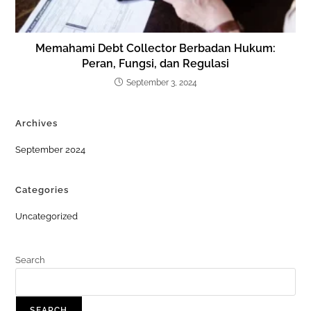
Memahami Debt Collector Berbadan Hukum:
Peran, Fungsi, dan Regulasi
September 3, 2024
Archives
September 2024
Categories
Uncategorized
Search
SEARCH