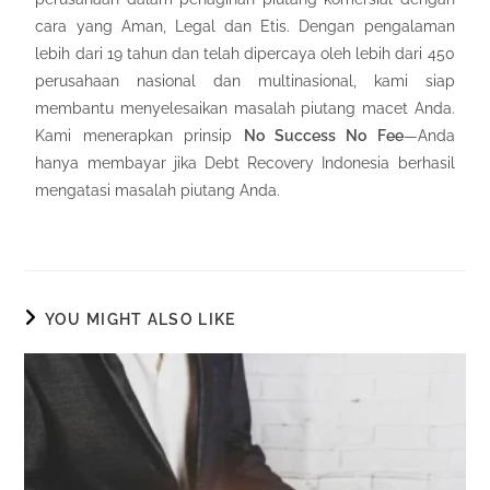
cara yang Aman, Legal dan Etis. Dengan pengalaman
lebih dari 19 tahun dan telah dipercaya oleh lebih dari 450
perusahaan nasional dan multinasional, kami siap
membantu menyelesaikan masalah piutang macet Anda.
Kami menerapkan prinsip
No Success No Fee
—Anda
hanya membayar jika Debt Recovery Indonesia berhasil
mengatasi masalah piutang Anda.
YOU MIGHT ALSO LIKE