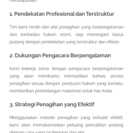
mendapatkan:
1. Pendekatan Profesional dan Terstruktur
Tim kami terdiri dari ahli penagihan yang berpengalaman
dan berbadan hukum resmi, siap menangani kasus
piutang dengan pendekatan yang terstruktur dan efisien.
2. Dukungan Pengacara Berpengalaman
Kami bekerja sama dengan pengacara berpengalaman
yang akan membantu memastikan bahwa proses
penagihan sesuai dengan peraturan hukum yang berlaku,
memberikan perlindungan maksimal untuk hak Anda.
3. Strategi Penagihan yang Efektif
Menggunakan metode penagihan yang terbukti efektif,
kami akan memaksimalkan peluang pemulihan piutang
dengan cara yang profesional dan etis.