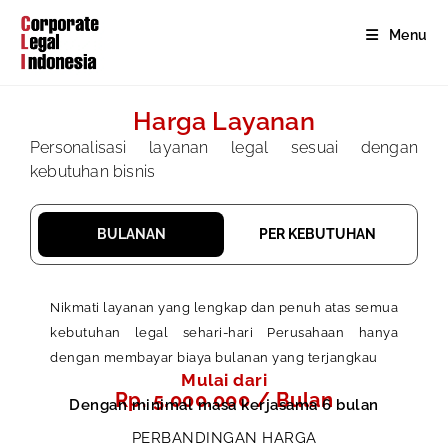
Menu
Harga Layanan
Personalisasi layanan legal sesuai dengan
kebutuhan bisnis
BULANAN
PER KEBUTUHAN
Nikmati layanan yang lengkap dan penuh atas semua
kebutuhan legal sehari-hari Perusahaan hanya
dengan membayar biaya bulanan yang terjangkau
Mulai dari
Rp. 5.000.000 / Bulan
Dengan minimal masa kerjasama 6 bulan
PERBANDINGAN HARGA